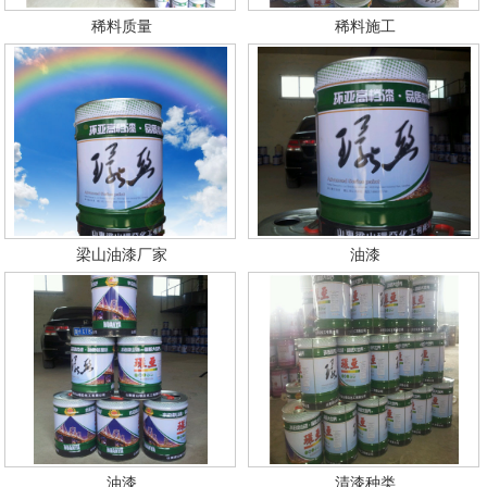
稀料质量
稀料施工
梁山油漆厂家
油漆
油漆
清漆种类