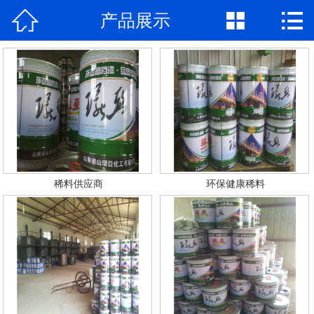



产品展示
网站首页

公司简介
产品展示
新闻动态
荣誉资质
稀料供应商
环保健康稀料
厂房厂景
合作案例
联系我们