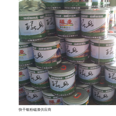
快干银粉磁漆
供应商