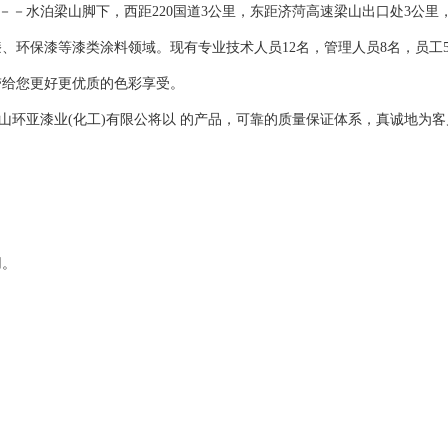
－－水泊梁山脚下，西距220国道3公里，东距济菏高速梁山出口处3公里，
漆
、环保漆等漆类涂料领域。现有专业技术人员12名，管理人员8名，员工
带给您更好更优质的色彩享受。
山环亚漆业(化工)有限公将以 的产品，可靠的质量保证体系，真诚地为
用。