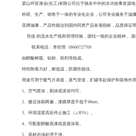
梁山环亚漆业(化工)有限公司位于驰名中外的水浒故事发源地
科研、生产、销售于一体的专业化企业，公司专业服务于
油
亚牌
油漆
，产品性能达到国内同类产品各项指标，品质保证
凭借 的流水生产线和管理经验，团结一致的企业精神， 梁
联系电话：李经理 18660727769
由醇酸树脂、铝粉、助剂等组成。
特性附着力好，耐低温，防腐性能佳。
用途可用于暖气片表面，蒸气管道，贮罐等起保护和装饰作
1、空气喷涂，刷涂或滚涂均可。
2、建议涂刷两遍，漆膜厚度不低于40um。
3、环境湿度高应停止施工（∠85%）。
4、可配套醇酸底漆或直接涂装。
5、底材必须处理干净。